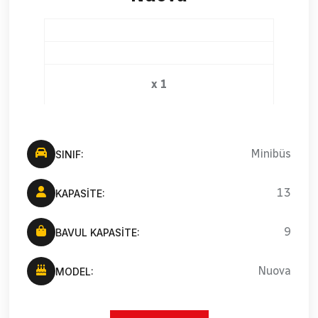
x 1
Minibüs
SINIF:
13
KAPASITE:
9
BAVUL KAPASITE:
Nuova
MODEL: