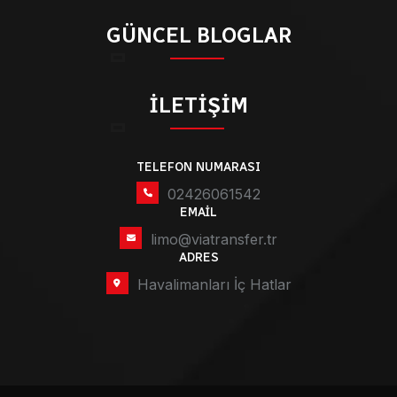
GÜNCEL BLOGLAR
İLETIŞIM
TELEFON NUMARASI
02426061542
EMAIL
limo@viatransfer.tr
ADRES
Havalimanları İç Hatlar